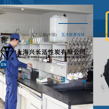
联系我们
首页
五大联赛(中国)
五大联赛压球
应用领